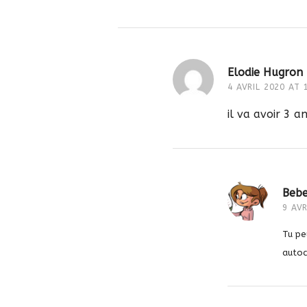
Elodie Hugron
4 AVRIL 2020 AT 
il va avoir 3 an
Bebe
9 AVR
Tu pe
autoc