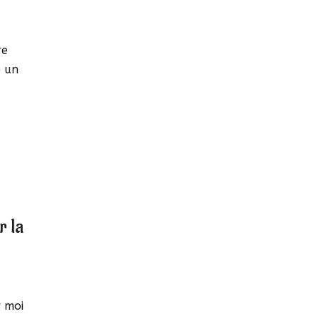
e
re
e un
r la
r moi