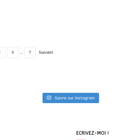
2
3
…
7
Suivant
Suivre sur Instagram
ECRIVEZ-MOI !