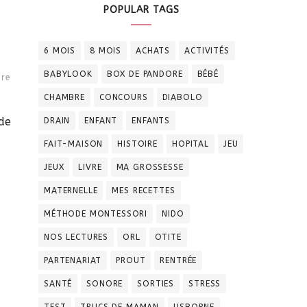
POPULAR TAGS
6 MOIS
8 MOIS
ACHATS
ACTIVITÉS
BABYLOOK
BOX DE PANDORE
BÉBÉ
re
CHAMBRE
CONCOURS
DIABOLO
de
DRAIN
ENFANT
ENFANTS
FAIT-MAISON
HISTOIRE
HOPITAL
JEU
JEUX
LIVRE
MA GROSSESSE
MATERNELLE
MES RECETTES
MÉTHODE MONTESSORI
NIDO
NOS LECTURES
ORL
OTITE
PARTENARIAT
PROUT
RENTRÉE
SANTÉ
SONORE
SORTIES
STRESS
TEST
TRUCS DE MAMAN
USBORNE