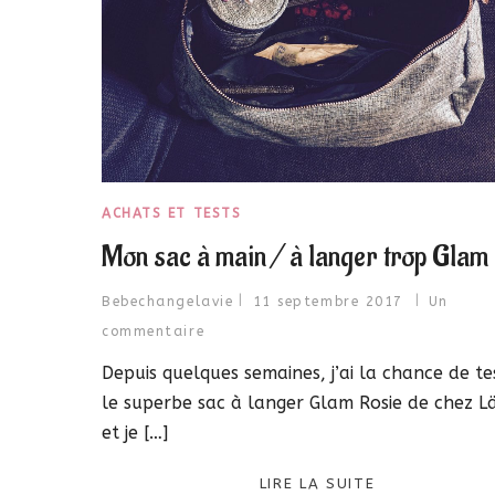
ACHATS ET TESTS
Mon sac à main / à langer trop Glam 
Bebechangelavie
11 septembre 2017
Un
commentaire
Depuis quelques semaines, j’ai la chance de te
le superbe sac à langer Glam Rosie de chez Lä
et je […]
LIRE LA SUITE