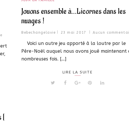
JEUX EN FAMILLE
Jouons ensemble à…Licornes dans les
nuages !
Bebechangelavie
23 mai 2017
Aucun commentai
re
Voici un autre jeu apporté à la loutre par le
vert
Père-Noël auquel nous avons joué maintenant 
er,
nombreuses fois. […]
LIRE LA SUITE
 [