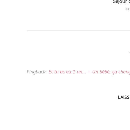
Séjour 
NO
Pingback:
Et tu as eu 1 an... - Un bébé, ça chang
LAIS