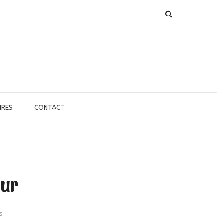
IRES
CONTACT
our
s