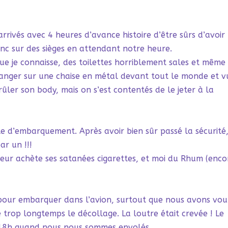
rrivés avec 4 heures d’avance histoire d’être sûrs d’avoir
donc sur des sièges en attendant notre heure.
que je connaisse, des toilettes horriblement sales et même
changer sur une chaise en métal devant tout le monde et v
rûler son body, mais on s’est contentés de le jeter à la
alle d’embarquement. Après avoir bien sûr passé la sécurité
ar un !!!
eur achète ses satanées cigarettes, et moi du Rhum (enco
our embarquer dans l’avion, surtout que nous avons vou
 trop longtemps le décollage. La loutre était crevée ! Le
t 18h quand nous nous sommes envolés.