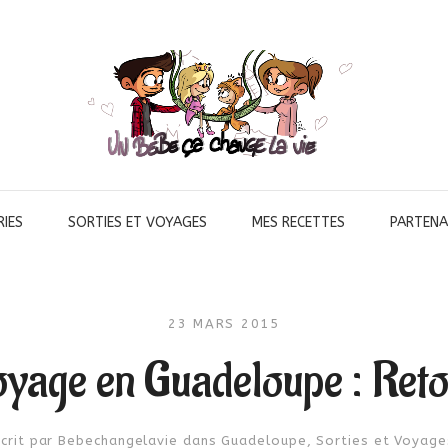
IES
SORTIES ET VOYAGES
MES RECETTES
PARTENA
23 MARS 2015
yage en Guadeloupe : Ret
Écrit par
Bebechangelavie
dans
Guadeloupe
,
Sorties et Voyage