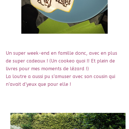
Un super week-end en famille donc, avec en plus
de super cadeaux ! (Un cookeo quoi !! Et plein de
livres pour mes moments de lézard !)
La loutre a aussi pu s’amuser avec son cousin qui
n’avait d’yeux que pour elle !