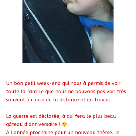
Un bon petit week-end qui nous à permis de voir
toute la famille que nous ne pouvons pas voir très
souvent à cause de la distance et du travail.
La guerre est déclarée, à qui fera le plus beau
gâteau d’anniversaire !
A l’année prochaine pour un nouveau thème. Je