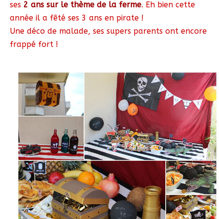
ses
2 ans sur le thème de la ferme
. Eh bien cette
année il a fêté ses 3 ans en pirate !
Une déco de malade, ses supers parents ont encore
frappé fort !