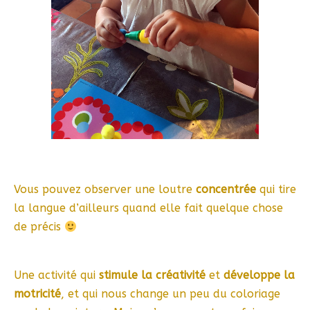
Vous pouvez observer une loutre
concentrée
qui tire
la langue d’ailleurs quand elle fait quelque chose
de précis
Une activité qui
stimule la créativité
et
développe la
motricité
, et qui nous change un peu du coloriage