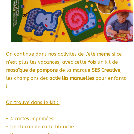
On continue dans nos activités de l’été même si ce
n’est plus les vacances, avec cette fois un kit de
mosaïque de pompons
de la marque
SES Creative
,
les champions des
activités manuelles
pour enfants
!
On trouve dans le kit :
– 4 cartes imprimées
– Un flacon de colle blanche