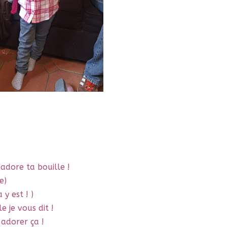
adore ta bouille !
e)
 y est ! )
le je vous dit !
adorer ça !