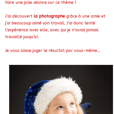
faire une jolie séance sur ce thème !
J’ai découvert
la photographe
grâce à une amie et
j’ai beaucoup aimé son travail. J’ai donc tenté
l’expérience avec elle, avec qui je n’avais jamais
travaillé jusqu’ici.
Je vous laisse juger le résultat par vous-même…