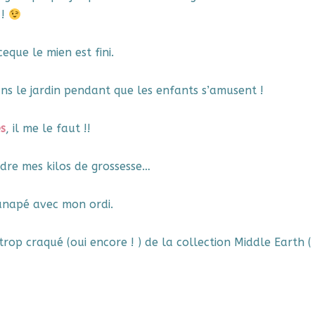
 !
eque le mien est fini.
s le jardin pendant que les enfants s’amusent !
s
, il me le faut !!
dre mes kilos de grossesse…
anapé avec mon ordi.
 trop craqué (oui encore ! ) de la collection Middle Earth (