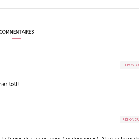
COMMENTAIRES
RÉPOND
ier lol!!
RÉPOND
s le temps de s'en occuper (on déménage). Alors je lui ai di