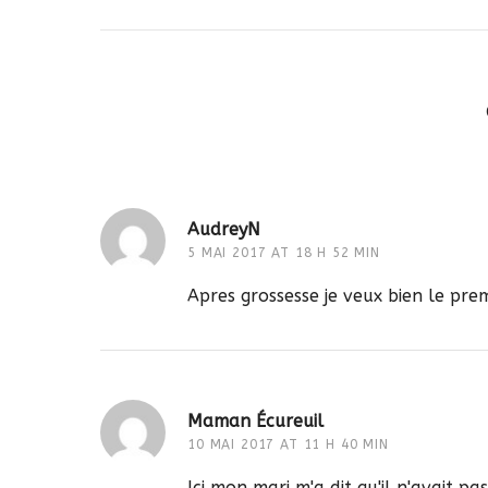
AudreyN
5 MAI 2017 AT 18 H 52 MIN
Apres grossesse je veux bien le prem
Maman Écureuil
10 MAI 2017 AT 11 H 40 MIN
Ici mon mari m'a dit qu'il n'avait pa