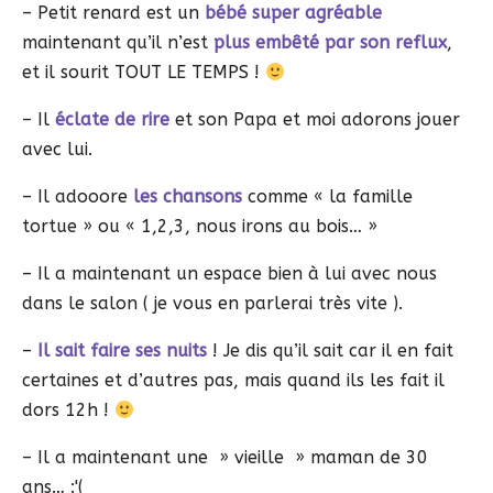
– Petit renard est un
bébé super agréable
maintenant qu’il n’est
plus embêté par son reflux
,
et il sourit TOUT LE TEMPS !
– Il
éclate de rire
et son Papa et moi adorons jouer
avec lui.
– Il adooore
les chansons
comme « la famille
tortue » ou « 1,2,3, nous irons au bois… »
– Il a maintenant un espace bien à lui avec nous
dans le salon ( je vous en parlerai très vite ).
–
Il sait faire ses nuits
! Je dis qu’il sait car il en fait
certaines et d’autres pas, mais quand ils les fait il
dors 12h !
– Il a maintenant une » vieille » maman de 30
ans… :'(