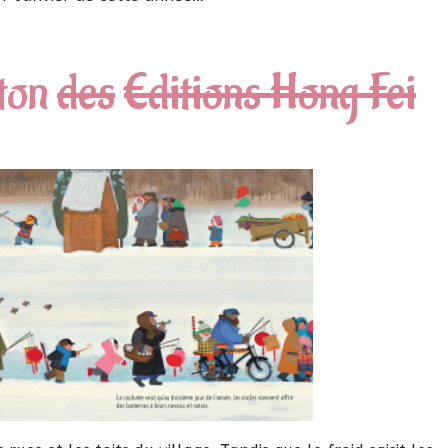
ton
des
Editions Hong Fei