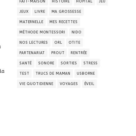
FAIT-MAISON
HISTOIRE
HOPITAL
JEU
JEUX
LIVRE
MA GROSSESSE
MATERNELLE
MES RECETTES
MÉTHODE MONTESSORI
NIDO
NOS LECTURES
ORL
OTITE
a
PARTENARIAT
PROUT
RENTRÉE
SANTÉ
SONORE
SORTIES
STRESS
la
TEST
TRUCS DE MAMAN
USBORNE
VIE QUOTIDIENNE
VOYAGES
ÉVEIL