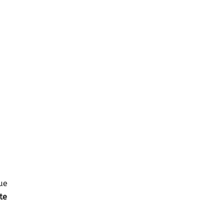
ue
te