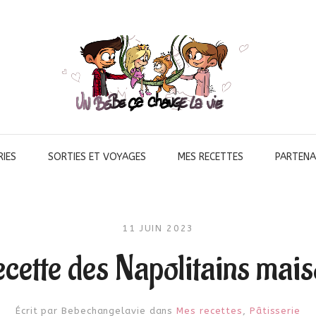
IES
SORTIES ET VOYAGES
MES RECETTES
PARTENA
11 JUIN 2023
cette des Napolitains mai
Écrit par
Bebechangelavie
dans
Mes recettes
,
Pâtisserie