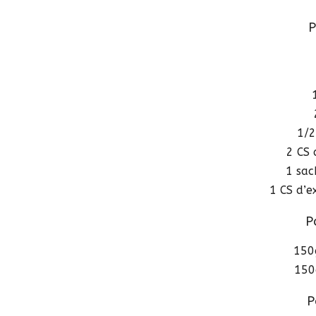
P
1/2
2 CS 
1 sac
1 CS d’ex
P
150
150
P