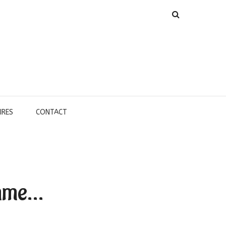
IRES
CONTACT
omme…