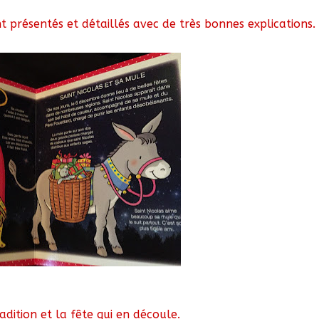
 présentés et détaillés avec de très bonnes explications.
adition et la fête qui en découle.