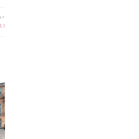
NT
l !