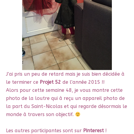
J’ai pris un peu de retard mais je suis bien décidée à
le terminer ce
Projet 52
de l’année 2015 !!
Alors pour cette semaine 48, je vous montre cette
photo de la loutre qui à reçu un appareil photo de
la part du Saint-Nicolas et qui regarde désormais le
monde à travers son objectif.
Les autres participantes sont sur
Pinterest
!