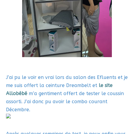
J’ai pu le voir en vrai lors du salon des Efluents et je
me suis offert la ceinture Dreambelt et
le site
Allobébé
m’a gentiment offert de tester le coussin
assorti. J’ai donc pu avoir le combo courant
Décembre.
Après quelques semaines de test, je peux enfin vous