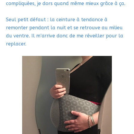
compliquées, je dors quand même mieux grâce à ça.
Seul petit défaut : la ceinture à tendance à
remonter pendant la nuit et se retrouve au milieu
du ventre. Il m’arrive donc de me réveiller pour la
replacer.