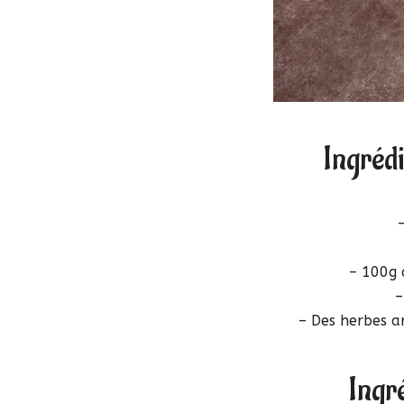
Ingrédi
–
– 100g 
–
– Des herbes ar
Ingr