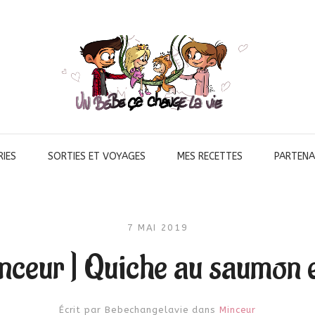
IES
SORTIES ET VOYAGES
MES RECETTES
PARTENA
7 MAI 2019
inceur ] Quiche au saumon e
Écrit par
Bebechangelavie
dans
Minceur