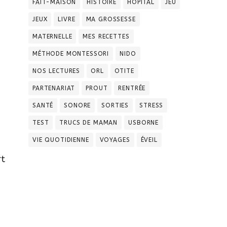
FAIT-MAISON
HISTOIRE
HOPITAL
JEU
JEUX
LIVRE
MA GROSSESSE
MATERNELLE
MES RECETTES
MÉTHODE MONTESSORI
NIDO
NOS LECTURES
ORL
OTITE
PARTENARIAT
PROUT
RENTRÉE
SANTÉ
SONORE
SORTIES
STRESS
TEST
TRUCS DE MAMAN
USBORNE
VIE QUOTIDIENNE
VOYAGES
ÉVEIL
rt