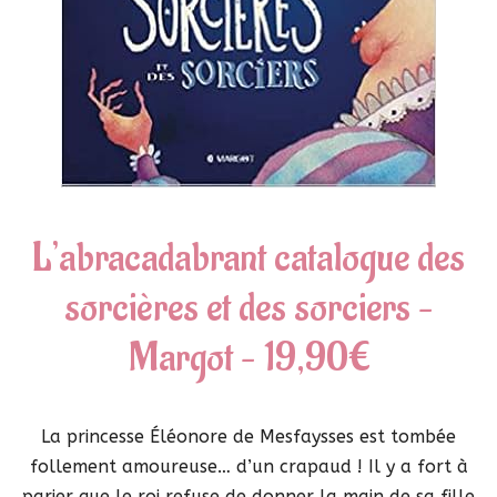
L’abracadabrant catalogue des
sorcières et des sorciers –
Margot – 19,90€
La princesse Éléonore de Mesfaysses est tombée
follement amoureuse… d’un crapaud ! Il y a fort à
parier que le roi refuse de donner la main de sa fille